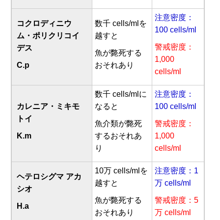
注意密度：
コクロディニウ
数千 cells/mlを
100 cells/ml
ム・ポリクリコイ
越すと
警戒密度：
デス
魚が斃死する
1,000
C.p
おそれあり
cells/ml
数千 cells/mlに
注意密度：
カレニア・ミキモ
なると
100 cells/ml
トイ
魚介類が斃死
警戒密度：
K.m
するおそれあ
1,000
り
cells/ml
10万 cells/mlを
注意密度：1
ヘテロシグマ アカ
越すと
万 cells/ml
シオ
魚が斃死する
警戒密度：5
H.a
おそれあり
万 cells/ml