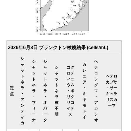
2026年6月8日 プランクトン検鏡結果 (cells/mL)
シ
シ
シ
ヘ
ャ
カ
ャ
ャ
シ
コク
テ
ッ
レ
ッ
ッ
ャ
ロデ
ロ
ト
ニ
ヘテロ
ト
ト
ッ
ィニ
シ
ネ
ア
カプサ
ネ
ネ
ト
ウム
グ
定
ラ
・
・サー
ラ
ラ
ネ
・ポ
マ
点
・
ミ
キュラ
・
・
ラ
リク
・
ア
キ
リスカ
マ
オ
種
リコ
ア
ン
モ
ーマ
リ
バ
不
イデ
カ
テ
ト
ー
ー
明
ス
シ
ィ
イ
ナ
タ
オ
カ