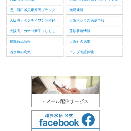
淀川河口域貝毒原因プランクトン情報
漁況通報
大阪湾カタクチイワシ卵稚仔情報
大阪湾シラス漁況予報
大阪湾イカナゴ新子（しんこ）漁況予報
藻類養殖情報
標識放流情報
大阪府の漁業
淡水魚の病気
コンブ養殖体験
メール配信サービス