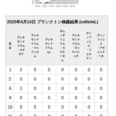
2025年4月14日 プランクトン検鏡結果 (cells/mL)
ギム
ディ
アレキ
ノデ
アレキ
ディノ
アレキ
ノフ
サンド
アレキ
ィニ
サンド
フィシ
サンド
ィシ
定
リウム
サンド
ウム
リウム
ス
リウム
ス
点
・パシ
リウム
・カ
・タミ
・アキ
・カテ
・フ
フィカ
sp.
テナ
ヤバニ
ュミナ
ネラ
ォル
ム
ータ
ッチ
ータ
ティ
ム
1
2
0
0
0
0
0
0
2'
0
0
0
0
0
0
0
A
1
0
0
0
0
0
0
9
0
0
0
0
0
0
0
10
0
0
0
0
0
0
0