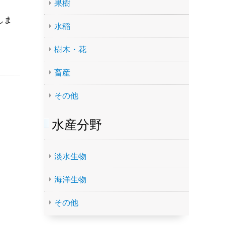
果樹
しま
水稲
樹木・花
畜産
その他
水産分野
淡水生物
海洋生物
その他